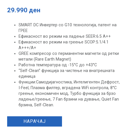
29.990 ден
SMART DC Инвертер со G10 технологија, патент на
ГРЕЕ
Eфикасност во режим на ладење SEER:6.5 A++
Eфикасност во режим на греење SCOP:5.1/4.1
A+++/А+
GREE компресор со перманентни магнети од ретки
метали (Rare Earth Magnet)
Работна температура од -15°С до +43°С
“Self-Clean” функција за чистење на внатрешната
единица
Функции:Самодијагностика, Интелигентен Дефрост,
I-Feel, Плазма филтер, вградена WiFi контрола, 8°С
греење, економичен мод, Турбо функција за брзо
ладење/греење, 7 Fan брзини на дување, Quiet Fan
брзина, Self-Clean.
НАРАЧАЈ