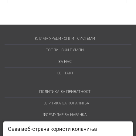
КЛИМА УРЕДИ - СПЛИТ СИСТЕМИ
ТОПЛИНСКИ ПУМПИ
ЗА НАС
КОНТАКТ
ПОЛИТИКА ЗА ПРИВАТНОСТ
ПОЛИТИКА ЗА КОЛАЧИЊА
ФОРМУЛАР ЗА НАРАЧКА
Оваа веб-страна користи колачиња
Адреса: Киро Митрев 7, Кавадарци