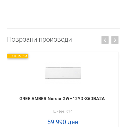
Поврзани производи
ПОПУЛАРНО
ПО
GREE AMBER Nordic GWH12YD-S6DBA2A
Шифра: 014
59.990 ден