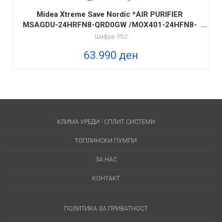
Midea Xtreme Save Nordic *AIR PURIFIER
MSAGDU-24HRFN8-QRD0GW /MOX401-24HFN8-
QRD0GW
Шифра: P02
63.990 ден
КЛИМА УРЕДИ - СПЛИТ СИСТЕМИ
ТОПЛИНСКИ ПУМПИ
ЗА НАС
КОНТАКТ
ПОЛИТИКА ЗА ПРИВАТНОСТ