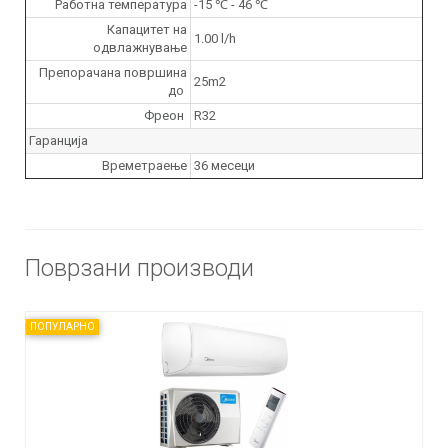
Работна температура
-15 ℃ - 46 ℃
Капацитет на
1.00 l/h
одвлажнување
Препорачана површина
25m2
до
Фреон
R32
Гаранција
Времетраење
36 месеци
Поврзани производи
ПОПУЛАРНО