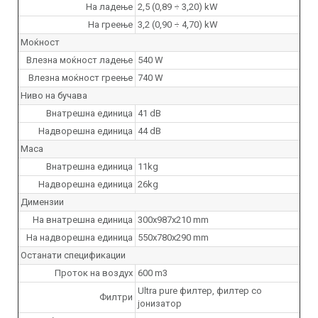
На ладење
2,5 (0,89 ÷ 3,20) kW
На греење
3,2 (0,90 ÷ 4,70) kW
Моќност
Влезна моќност ладење
540 W
Влезна моќност греење
740 W
Ниво на бучава
Внатрешна единица
41 dB
Надворешна единица
44 dB
Maca
Внатрешна единица
11kg
Надворешна единица
26kg
Димензии
На внатрешна единица
300x987x210 mm
На надворешна единица
550x780x290 mm
Останати спецификации
Проток на воздух
600 m3
Ultra pure филтер, филтер со
Филтри
јонизатор