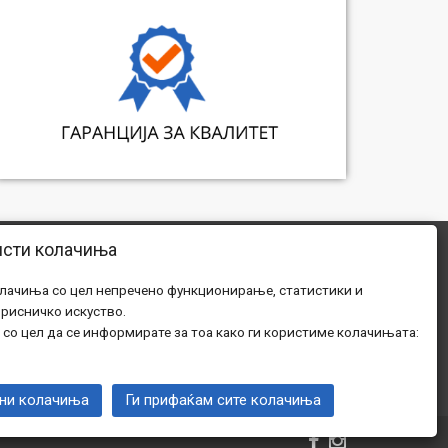
исти колачиња
Адреса: Киро Митрев 7, Кавадарци
олачиња со цел непречено функционирање, статистики и
Телефон: 075 453 900
рисничко искуство.
Телефон: 078 814 201
 со цел да се информирате за тоа како ги користиме колачињата:
Е-пошта: denitehno@gmail.com
ни колачиња
Ги прифаќам сите колачиња