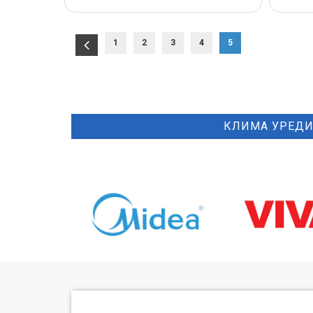
1
2
3
4
5
КЛИМА УРЕД