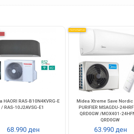
ПОПУЛАРНО
ba HAORI RAS-B10N4KVRG-E
Midea Xtreme Save Nordic
/ RAS-10J2AVSG-E1
PURIFIER MSAGDU-24HRF
QRD0GW /MOX401-24HF
QRD0GW
68.990 ден
63.990 ден