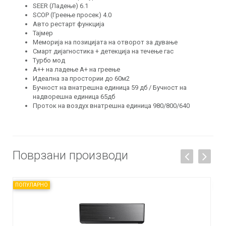
SEER (Ладење) 6.1
SCOP (Греење просек) 4.0
Авто рестарт функција
Тајмер
Меморија на позицијата на отворот за дување
Смарт дијагностика + детекција на течење гас
Турбо мод
A++ на ладење А+ на греење
Идеална за простории до 60м2
Бучност на внатрешна единица 59 дб / Бучност на
надворешна единица 65дб
Проток на воздух внатрешна единица 980/800/640
Поврзани производи
ПОПУЛАРНО
ПО