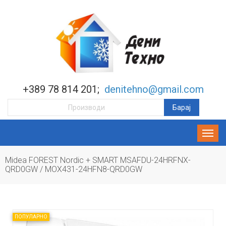
+389 78 814 201;
denitehno@gmail.com
Midea FOREST Nordic + SMART MSAFDU-24HRFNX-
QRD0GW / MOX431-24HFN8-QRD0GW
ПОПУЛАРНО