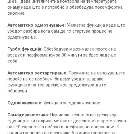
„iFeel“ дава интелигентна контрола на температурата
онаму каде што е потребно и обезбедува покомфортна
околина.
Автоматско одмрзнување:
Уникатна функција каде што
уредот разбира кога сам да го стартува процес на
одмрзнување.
Турбо функција:
Обезбедува максимален проток на
воздух и перформанси за 30 минути за брзо ладење
соба.
Автоматско рестартирање:
Прекините на напојувањето
повеќе не се проблем, бидејќи уредот ја враќа
функцијата на тоа време, кое продолжува да го
обновува.
Одвлажнување:
Функција за одвлажнување.
Самодијагностика:
Највисока технологија преку која
единицата ги открива можните дефекти и ги претставува
на LED екранот за побрзо и поефикасно поправање. 3
години гаранција на електрика 5 години гаранција на