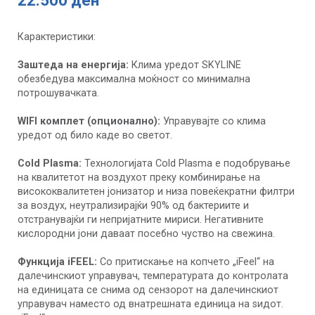
22.500 ден
Карактеристики:
Заштеда на енергија:
Клима уредот SKYLINE
обезбедува максимална моќност со минимална
потрошувачката.
WIFI комплет (опционално):
Управувајте со клима
уредот од било каде во светот.
Cold Plasma:
Технологијата Cold Plasma е подобрување
на квалитетот на воздухот преку комбинирање на
висококвалитетен јонизатор и низа повеќекратни филтри
за воздух, неутрализирајќи 90% од бактериите и
отстранувајќи ги непријатните мириси. Негативните
кислородни јони даваат посебно чуство на свежина.
Функција iFEEL:
Со притискање на копчето „iFeel“ на
далечинскиот управувач, температурата до контролата
на единицата се снима од сензорот на далечинскиот
управувач наместо од внатрешната единица на ѕидот.