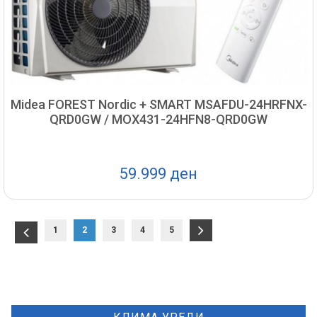
Midea FOREST Nordic + SMART MSAFDU-24HRFNX-
QRD0GW / MOX431-24HFN8-QRD0GW
59.999 ден
1
2
3
4
5