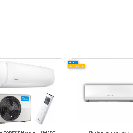
НОВО
ПОПУЛАРНО
a FOREST Nordic + SMART
Skyline клима уред