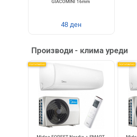
GIACOMINI 16mm
48 ден
Производи - клима уреди
ПОПУЛАРНО
ПОПУЛАРНО
Midea FOREST Nordic + SMART
Mide