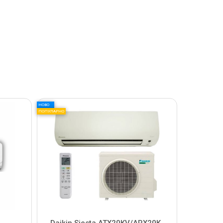
НОВО
ПОПУЛАРНО
Daikin Siesta ATX20KV/ARX20K