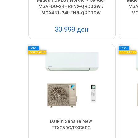
MSAFDU-24HRFNX-QRD0GW /
MSA
MOX431-24HFN8-QRD0GW
MO
30.999 ден
НОВО
НОВО
ПОПУЛАРНО
ПОПУЛАРНО
Daikin Sensira New
FTXC50C/RXC50C