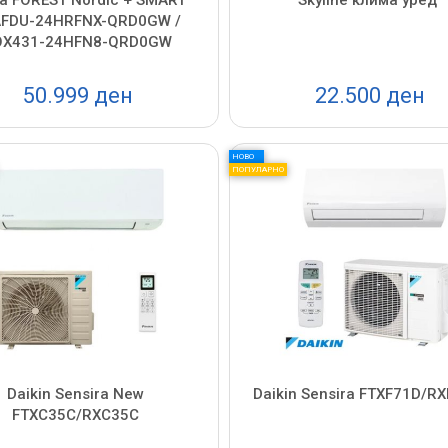
FDU-24HRFNX-QRD0GW /
X431-24HFN8-QRD0GW
50.999 ден
22.500 ден
НОВО
ПОПУЛАРНО
Daikin Sensira New
Daikin Sensira FTXF71D/R
FTXC35C/RXC35C