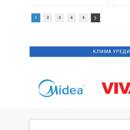
1
2
3
4
5
КЛИМА УРЕД